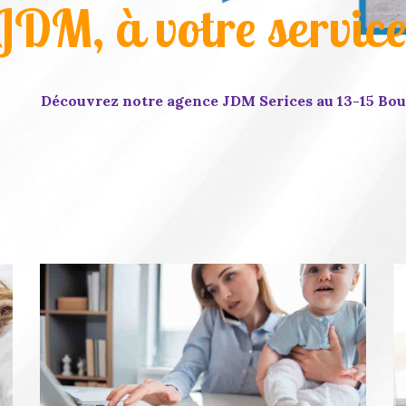
JDM, à votre servic
Découvrez notre agence JDM Serices au 13-15 Bou