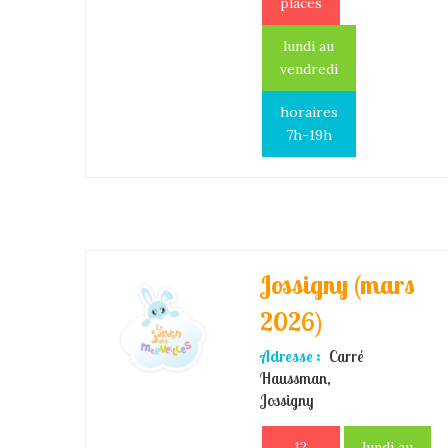
places
lundi au
vendredi
horaires
7h-19h
Jossigny (mars
2026)
Adresse :
Carré
Haussman,
Jossigny
12
lundi au