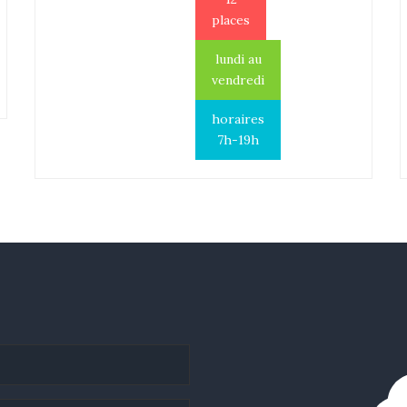
places
lundi au
vendredi
horaires
7h-19h