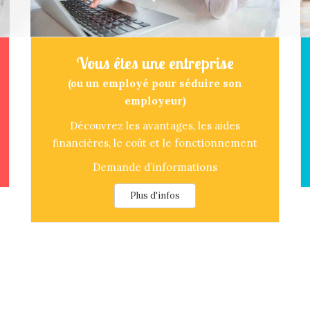
Vous êtes une entreprise
(ou un employé pour séduire son
employeur)
Découvrez les avantages, les aides
financières, le coût et le fonctionnement
Demande d’informations
Plus d'infos