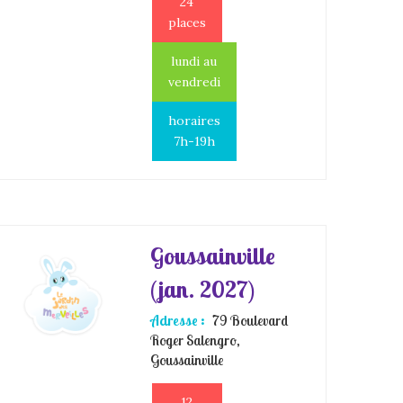
24
places
lundi au
vendredi
horaires
7h-19h
Goussainville
(jan. 2027)
Adresse :
79 Boulevard
Roger Salengro,
Goussainville
12