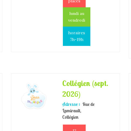
places
lundi au
vendredi
horaires
7h-19h
Collégien (sept.
2026)
Adresse :
Rue de
Lamirault,
Collégien
12