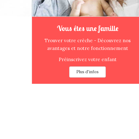
Vous êtes une famille
Trouver votre crèche - Découvrez nos
avantages et notre fonctionnement
Préinscrivez votre enfant
Plus d'infos