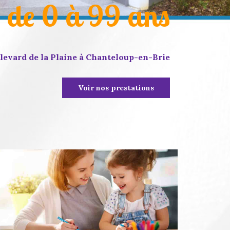
e de 0 à 99 ans
levard de la Plaine à Chanteloup-en-Brie
Voir nos prestations