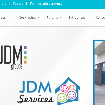
indre
|
Presse
|
Services à la personne
ouvrir
Nos crèches
Parents
Entreprises
Collec