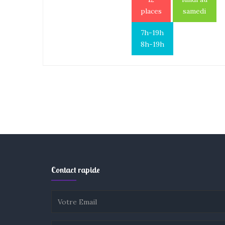
places
samedi
7h-19h
8h-19h
Contact rapide