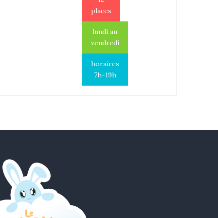
places
lundi au
vendredi
horaires
7h-19h