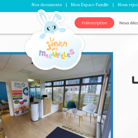
Nos documents
|
Mon Espace Famille
|
Nous rejo
Préinscription
Nous déc